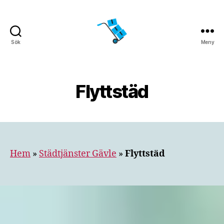
Sök
Meny
Flyttfirma
Gävle
Flyttstäd
Hem
»
Städtjänster Gävle
»
Flyttstäd